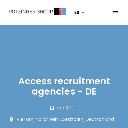
Saltar
al
ES
Inicio
contenido
Access recruitment
agencies - DE
vor Ort
Viersen
,
Nordrhein-Westfalen
,
Deutschland