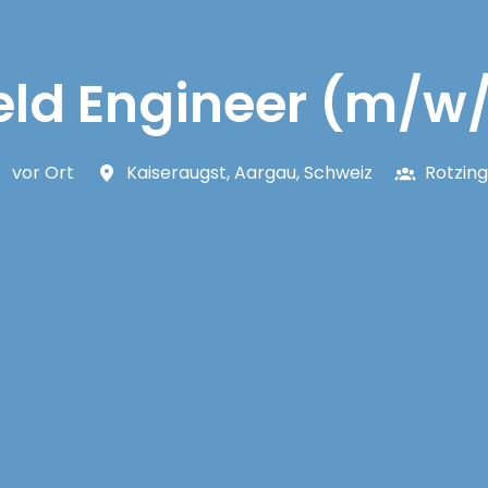
eld Engineer (m/w
vor Ort
Kaiseraugst
,
Aargau
,
Schweiz
Rotzin