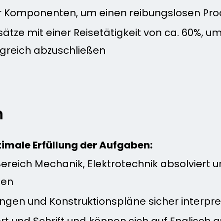
r Komponenten, um einen reibungslosen Prod
insätze mit einer Reisetätigkeit von ca. 60%, 
lgreich abzuschließen
n
timale Erfüllung der Aufgaben:
ereich Mechanik, Elektrotechnik absolviert 
gen
ngen und Konstruktionspläne sicher interpr
t und Schrift und können sich auf Englisch 