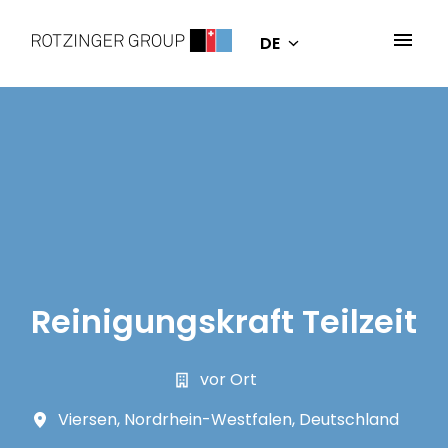
Zum
Inhalt
DE
Startseite
springen
Reinigungskraft Teilzeit
vor Ort
Viersen
,
Nordrhein-Westfalen
,
Deutschland