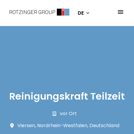
Zum
Inhalt
DE
Startseite
springen
Reinigungskraft Teilzeit
vor Ort
Viersen
,
Nordrhein-Westfalen
,
Deutschland